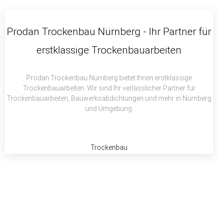
c
i
a
e
t
t
b
t
s
Prodan Trockenbau Nürnberg - Ihr Partner für
o
e
a
erstklassige Trockenbauarbeiten
o
r
p
k
p
Prodan Trockenbau Nürnberg bietet Ihnen erstklassige
Trockenbauarbeiten. Wir sind Ihr verlässlicher Partner für
Trockenbauarbeiten, Bauwerksabdichtungen und mehr in Nürnberg
und Umgebung.
Trockenbau