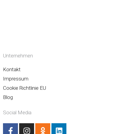
Unternehmen
Kontakt
Impressum
Cookie Richtlinie EU
Blog
Social Media
F
I
O
L