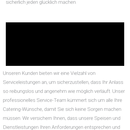
sicherlich jeden glücklich machen.
Unseren Kunden bieten wir eine Vielzahl von
Serviceleistungen an, um sicherzustellen, dass Ihr Anlass
so reibungslos und angenehm wie möglich verläuft. Unser
professionelles Service-Team kümmert sich um alle Ihre
Catering-Wünsche, damit Sie sich keine Sorgen machen
müssen. Wir versichern Ihnen, dass unsere Speisen und
Dienstleistungen Ihren Anforderungen entsprechen und