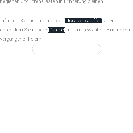
begleiten und Ihren Gästen in Erinnerung bleiben.
Erfahren Sie mehr über unser
[Hochzeitsbuffet]
oder
entdecken Sie unsere
[Galerie]
mit ausgewählten Eindrücken
vergangener Feiern.
Jetzt unverbindlich anfragen