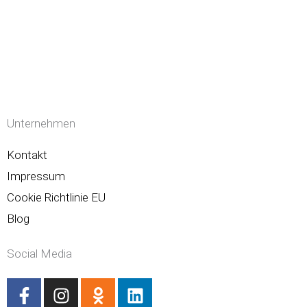
Unternehmen
Kontakt
Impressum
Cookie Richtlinie EU
Blog
Social Media
F
I
O
L
a
n
d
i