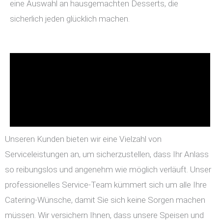
eine Auswahl an hausgemachten Desserts, die
sicherlich jeden glücklich machen.
Unseren Kunden bieten wir eine Vielzahl von
Serviceleistungen an, um sicherzustellen, dass Ihr Anlass
so reibungslos und angenehm wie möglich verläuft. Unser
professionelles Service-Team kümmert sich um alle Ihre
Catering-Wünsche, damit Sie sich keine Sorgen machen
müssen. Wir versichern Ihnen, dass unsere Speisen und