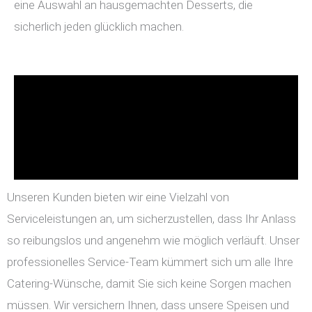
eine Auswahl an hausgemachten Desserts, die
sicherlich jeden glücklich machen.
Unseren Kunden bieten wir eine Vielzahl von
Serviceleistungen an, um sicherzustellen, dass Ihr Anlass
so reibungslos und angenehm wie möglich verläuft. Unser
professionelles Service-Team kümmert sich um alle Ihre
Catering-Wünsche, damit Sie sich keine Sorgen machen
müssen. Wir versichern Ihnen, dass unsere Speisen und