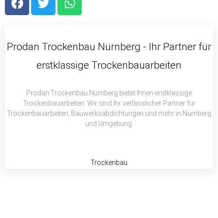
a
w
h
c
i
a
e
t
t
b
t
s
Prodan Trockenbau Nürnberg - Ihr Partner für
o
e
a
erstklassige Trockenbauarbeiten
o
r
p
k
p
Prodan Trockenbau Nürnberg bietet Ihnen erstklassige
Trockenbauarbeiten. Wir sind Ihr verlässlicher Partner für
Trockenbauarbeiten, Bauwerksabdichtungen und mehr in Nürnberg
und Umgebung.
Trockenbau