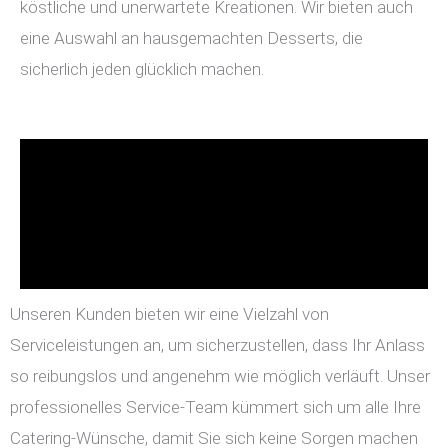
köstliche und unerwartete Kreationen. Wir bieten auch
eine Auswahl an hausgemachten Desserts, die
sicherlich jeden glücklich machen.
Unseren Kunden bieten wir eine Vielzahl von
Serviceleistungen an, um sicherzustellen, dass Ihr Anlass
so reibungslos und angenehm wie möglich verläuft. Unser
professionelles Service-Team kümmert sich um alle Ihre
Catering-Wünsche, damit Sie sich keine Sorgen machen