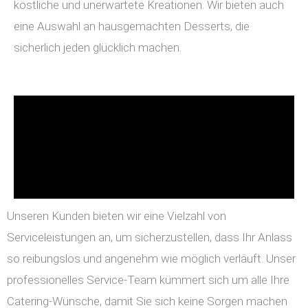
köstliche und unerwartete Kreationen. Wir bieten auch
eine Auswahl an hausgemachten Desserts, die
sicherlich jeden glücklich machen.
Unseren Kunden bieten wir eine Vielzahl von
Serviceleistungen an, um sicherzustellen, dass Ihr Anlass
so reibungslos und angenehm wie möglich verläuft. Unser
professionelles Service-Team kümmert sich um alle Ihre
Catering-Wünsche, damit Sie sich keine Sorgen machen