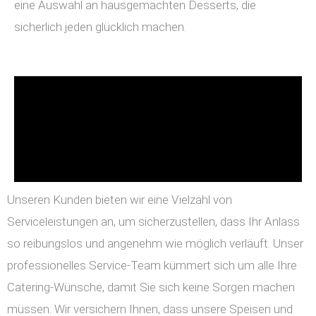
eine Auswahl an hausgemachten Desserts, die
sicherlich jeden glücklich machen.
Unseren Kunden bieten wir eine Vielzahl von
Serviceleistungen an, um sicherzustellen, dass Ihr Anlass
so reibungslos und angenehm wie möglich verläuft. Unser
professionelles Service-Team kümmert sich um alle Ihre
Catering-Wünsche, damit Sie sich keine Sorgen machen
müssen. Wir versichern Ihnen, dass unsere Speisen und