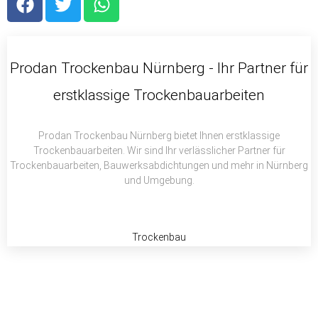
a
w
h
c
i
a
e
t
t
b
t
s
Prodan Trockenbau Nürnberg - Ihr Partner für
o
e
a
erstklassige Trockenbauarbeiten
o
r
p
k
p
Prodan Trockenbau Nürnberg bietet Ihnen erstklassige
Trockenbauarbeiten. Wir sind Ihr verlässlicher Partner für
Trockenbauarbeiten, Bauwerksabdichtungen und mehr in Nürnberg
und Umgebung.
Trockenbau