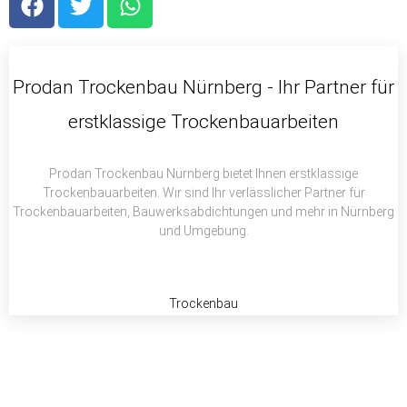
a
w
h
c
i
a
e
t
t
b
t
s
Prodan Trockenbau Nürnberg - Ihr Partner für
o
e
a
erstklassige Trockenbauarbeiten
o
r
p
k
p
Prodan Trockenbau Nürnberg bietet Ihnen erstklassige
Trockenbauarbeiten. Wir sind Ihr verlässlicher Partner für
Trockenbauarbeiten, Bauwerksabdichtungen und mehr in Nürnberg
und Umgebung.
Trockenbau