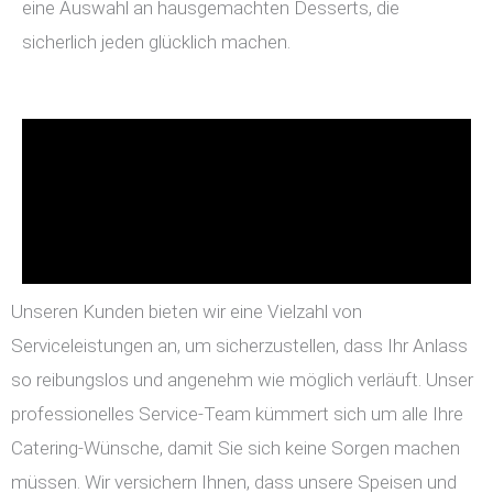
eine Auswahl an hausgemachten Desserts, die
sicherlich jeden glücklich machen.
Unseren Kunden bieten wir eine Vielzahl von
Serviceleistungen an, um sicherzustellen, dass Ihr Anlass
so reibungslos und angenehm wie möglich verläuft. Unser
professionelles Service-Team kümmert sich um alle Ihre
Catering-Wünsche, damit Sie sich keine Sorgen machen
müssen. Wir versichern Ihnen, dass unsere Speisen und