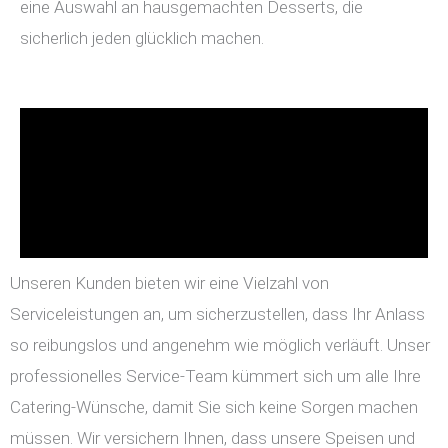
eine Auswahl an hausgemachten Desserts, die
sicherlich jeden glücklich machen.
Unseren Kunden bieten wir eine Vielzahl von
Serviceleistungen an, um sicherzustellen, dass Ihr Anlass
so reibungslos und angenehm wie möglich verläuft. Unser
professionelles Service-Team kümmert sich um alle Ihre
Catering-Wünsche, damit Sie sich keine Sorgen machen
müssen. Wir versichern Ihnen, dass unsere Speisen und