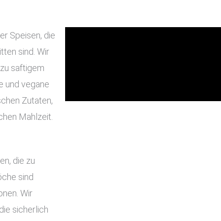
er Speisen, die
ten sind. Wir
 zu saftigem
he und vegane
schen Zutaten,
chen Mahlzeit.
en, die zu
che sind
onen. Wir
ie sicherlich