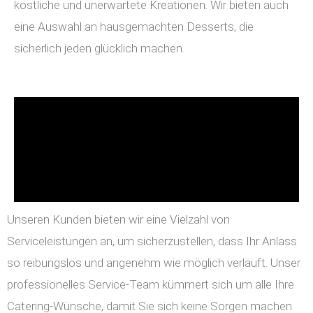
köstliche und unerwartete Kreationen. Wir bieten auch
eine Auswahl an hausgemachten Desserts, die
sicherlich jeden glücklich machen.
Unseren Kunden bieten wir eine Vielzahl von
Serviceleistungen an, um sicherzustellen, dass Ihr Anlass
so reibungslos und angenehm wie möglich verläuft. Unser
professionelles Service-Team kümmert sich um alle Ihre
Catering-Wünsche, damit Sie sich keine Sorgen machen