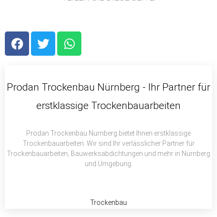
F
T
W
a
w
h
c
i
a
e
t
t
b
t
s
Prodan Trockenbau Nürnberg - Ihr Partner für
o
e
a
erstklassige Trockenbauarbeiten
o
r
p
k
p
Prodan Trockenbau Nürnberg bietet Ihnen erstklassige
Trockenbauarbeiten. Wir sind Ihr verlässlicher Partner für
Trockenbauarbeiten, Bauwerksabdichtungen und mehr in Nürnberg
und Umgebung.
Trockenbau