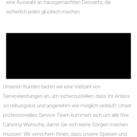
eine Auswahl an hausgemachten Desserts, die
sicherlich jeden glücklich machen.
Unseren Kunden bieten wir eine Vielzahl von
Serviceleistungen an, um sicherzustellen, dass Ihr Anlass
so reibungslos und angenehm wie möglich verläuft. Unser
professionelles Service-Team kümmert sich um alle Ihre
Catering-Wünsche, damit Sie sich keine Sorgen machen
müssen. Wir versichern Ihnen, dass unsere Speisen und