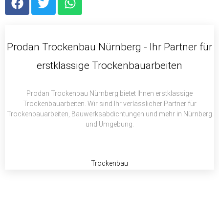
a
w
h
c
i
a
e
t
t
b
t
s
Prodan Trockenbau Nürnberg - Ihr Partner für
o
e
a
erstklassige Trockenbauarbeiten
o
r
p
k
p
Prodan Trockenbau Nürnberg bietet Ihnen erstklassige
Trockenbauarbeiten. Wir sind Ihr verlässlicher Partner für
Trockenbauarbeiten, Bauwerksabdichtungen und mehr in Nürnberg
und Umgebung.
Trockenbau