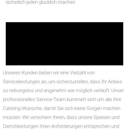
sicherlich jeden glücklich machen.
Unseren Kunden bieten wir eine Vielzahl von
Serviceleistungen an, um sicherzustellen, dass Ihr Anlass
so reibungslos und angenehm wie möglich verläuft. Unser
professionelles Service-Team kümmert sich um alle Ihre
Catering-Wünsche, damit Sie sich keine Sorgen machen
müssen. Wir versichern Ihnen, dass unsere Speisen und
Dienstleistungen Ihren Anforderungen entsprechen und