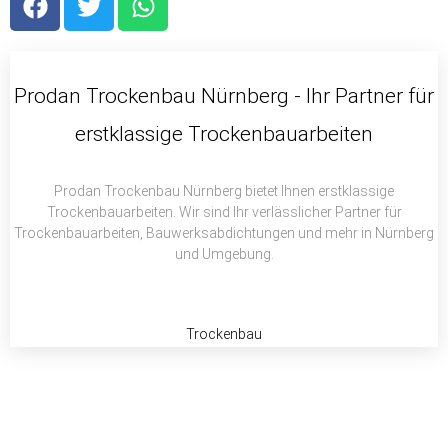
a
w
h
c
i
a
e
t
t
b
t
s
Prodan Trockenbau Nürnberg - Ihr Partner für
o
e
a
erstklassige Trockenbauarbeiten
o
r
p
k
p
Prodan Trockenbau Nürnberg bietet Ihnen erstklassige
Trockenbauarbeiten. Wir sind Ihr verlässlicher Partner für
Trockenbauarbeiten, Bauwerksabdichtungen und mehr in Nürnberg
und Umgebung.
Trockenbau