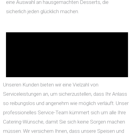
eine Auswahl an hausgemachten Desserts, die
sicherlich jeden glücklich machen.
Unseren Kunden bieten wir eine Vielzahl von
Serviceleistungen an, um sicherzustellen, dass Ihr Anlass
so reibungslos und angenehm wie möglich verläuft. Unser
professionelles Service-Team kümmert sich um alle Ihre
Catering-Wünsche, damit Sie sich keine Sorgen machen
müssen. Wir versichern Ihnen, dass unsere Speisen und