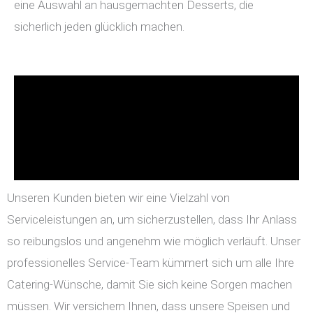
eine Auswahl an hausgemachten Desserts, die
sicherlich jeden glücklich machen.
Unseren Kunden bieten wir eine Vielzahl von
Serviceleistungen an, um sicherzustellen, dass Ihr Anlass
so reibungslos und angenehm wie möglich verläuft. Unser
professionelles Service-Team kümmert sich um alle Ihre
Catering-Wünsche, damit Sie sich keine Sorgen machen
müssen. Wir versichern Ihnen, dass unsere Speisen und