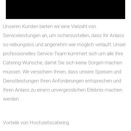
Unseren Kunden bieten wir eine Vielzahl von
Serviceleistungen an, um sicherzustellen, dass Ihr Anlass
so reibungslos und angenehm wie möglich verläuft. Unser
professionelles Service-Team kümmert sich um alle Ihre
Catering-Wünsche, damit Sie sich keine Sorgen machen
müssen. Wir versichern Ihnen, dass unsere Speisen und
Dienstleistungen Ihren Anforderungen entsprechen und
Ihren Anlass zu einem unvergesslichen Erlebnis machen
werden.
Vorteile von Hochzeitscatering