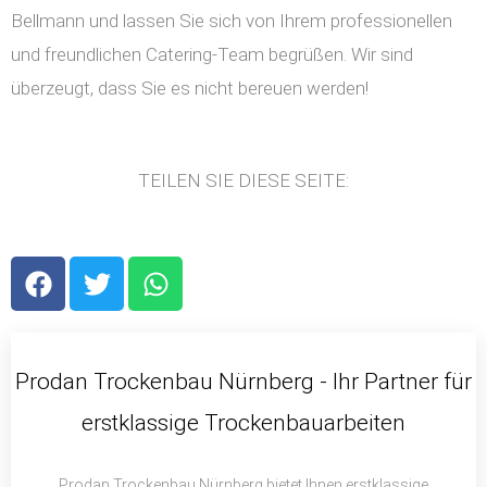
Bellmann und lassen Sie sich von Ihrem professionellen
und freundlichen Catering-Team begrüßen. Wir sind
überzeugt, dass Sie es nicht bereuen werden!
TEILEN SIE DIESE SEITE:
F
T
W
a
w
h
c
i
a
e
t
t
b
t
s
Prodan Trockenbau Nürnberg - Ihr Partner für
o
e
a
erstklassige Trockenbauarbeiten
o
r
p
k
p
Prodan Trockenbau Nürnberg bietet Ihnen erstklassige