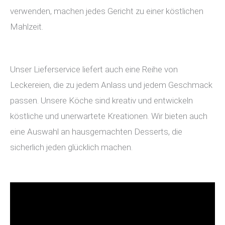
verwenden, machen jedes Gericht zu einer köstlichen
Mahlzeit.
Unser Lieferservice liefert auch eine Reihe von
Leckereien, die zu jedem Anlass und jedem Geschmack
passen. Unsere Köche sind kreativ und entwickeln
köstliche und unerwartete Kreationen. Wir bieten auch
eine Auswahl an hausgemachten Desserts, die
sicherlich jeden glücklich machen.