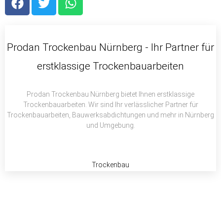
a
w
h
c
i
a
e
t
t
b
t
s
Prodan Trockenbau Nürnberg - Ihr Partner für
o
e
a
erstklassige Trockenbauarbeiten
o
r
p
k
p
Prodan Trockenbau Nürnberg bietet Ihnen erstklassige
Trockenbauarbeiten. Wir sind Ihr verlässlicher Partner für
Trockenbauarbeiten, Bauwerksabdichtungen und mehr in Nürnberg
und Umgebung.
Trockenbau