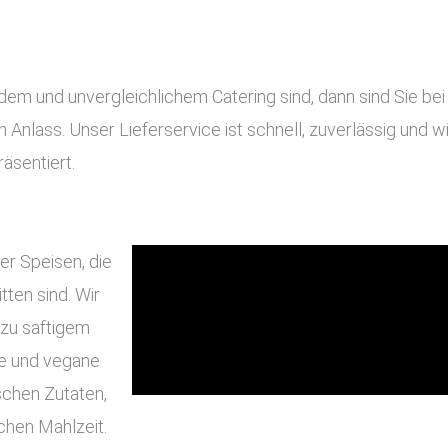
 und unvergleichlichem Catering sind, dann sind Sie bei u
en Anlass. Unser Lieferservice ist schnell, zuverlässig und
äsentiert.
er Speisen, die
ten sind. Wir
 zu saftigem
he und vegane
schen Zutaten,
chen Mahlzeit.