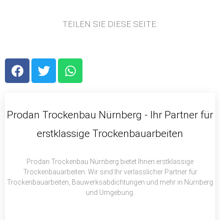
TEILEN SIE DIESE SEITE:
F
T
W
a
w
h
c
i
a
e
t
t
b
t
s
Prodan Trockenbau Nürnberg - Ihr Partner für
o
e
a
erstklassige Trockenbauarbeiten
o
r
p
k
p
Prodan Trockenbau Nürnberg bietet Ihnen erstklassige
Trockenbauarbeiten. Wir sind Ihr verlässlicher Partner für
Trockenbauarbeiten, Bauwerksabdichtungen und mehr in Nürnberg
und Umgebung.