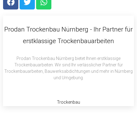
a
w
h
c
i
a
e
t
t
b
t
s
Prodan Trockenbau Nürnberg - Ihr Partner für
o
e
a
erstklassige Trockenbauarbeiten
o
r
p
k
p
Prodan Trockenbau Nürnberg bietet Ihnen erstklassige
Trockenbauarbeiten. Wir sind Ihr verlässlicher Partner für
Trockenbauarbeiten, Bauwerksabdichtungen und mehr in Nürnberg
und Umgebung.
Trockenbau