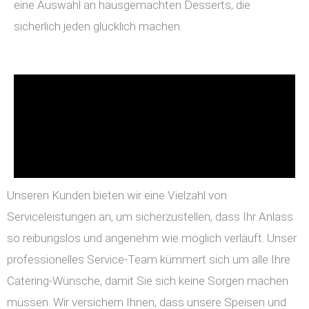
eine Auswahl an hausgemachten Desserts, die
sicherlich jeden glücklich machen.
Unseren Kunden bieten wir eine Vielzahl von
Serviceleistungen an, um sicherzustellen, dass Ihr Anlass
so reibungslos und angenehm wie möglich verläuft. Unser
professionelles Service-Team kümmert sich um alle Ihre
Catering-Wünsche, damit Sie sich keine Sorgen machen
müssen. Wir versichern Ihnen, dass unsere Speisen und