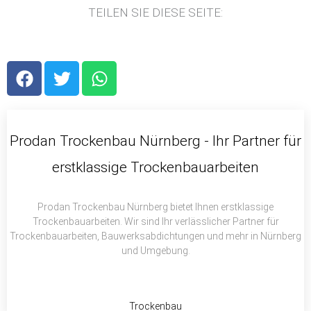
TEILEN SIE DIESE SEITE:
F
T
W
a
w
h
c
i
a
e
t
t
b
t
s
Prodan Trockenbau Nürnberg - Ihr Partner für
o
e
a
erstklassige Trockenbauarbeiten
o
r
p
k
p
Prodan Trockenbau Nürnberg bietet Ihnen erstklassige
Trockenbauarbeiten. Wir sind Ihr verlässlicher Partner für
Trockenbauarbeiten, Bauwerksabdichtungen und mehr in Nürnberg
und Umgebung.
Trockenbau