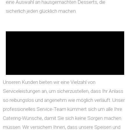
eine Auswahl an hausgemachten Desserts, die
sicherlich jeden glücklich machen.
Unseren Kunden bieten wir eine Vielzahl von
Serviceleistungen an, um sicherzustellen, dass Ihr Anlass
so reibungslos und angenehm wie möglich verläuft. Unser
professionelles Service-Team kümmert sich um alle Ihre
Catering-Wünsche, damit Sie sich keine Sorgen machen
müssen. Wir versichern Ihnen, dass unsere Speisen und