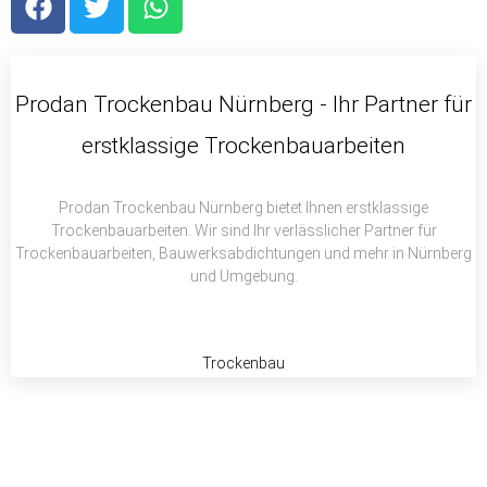
a
w
h
c
i
a
e
t
t
b
t
s
Prodan Trockenbau Nürnberg - Ihr Partner für
o
e
a
erstklassige Trockenbauarbeiten
o
r
p
k
p
Prodan Trockenbau Nürnberg bietet Ihnen erstklassige
Trockenbauarbeiten. Wir sind Ihr verlässlicher Partner für
Trockenbauarbeiten, Bauwerksabdichtungen und mehr in Nürnberg
und Umgebung.
Trockenbau