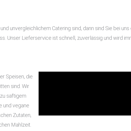
 unvergleichlichem Catering sind, dann sind Sie bei uns g
ass. Unser Lieferservice ist schnell, zuverlässig und wird 
er Speisen, die
ten sind. Wir
 zu saftigem
he und vegane
schen Zutaten,
chen Mahlzeit.