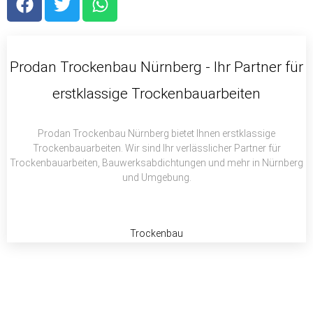
a
w
h
c
i
a
e
t
t
b
t
s
Prodan Trockenbau Nürnberg - Ihr Partner für
o
e
a
erstklassige Trockenbauarbeiten
o
r
p
k
p
Prodan Trockenbau Nürnberg bietet Ihnen erstklassige
Trockenbauarbeiten. Wir sind Ihr verlässlicher Partner für
Trockenbauarbeiten, Bauwerksabdichtungen und mehr in Nürnberg
und Umgebung.
Trockenbau