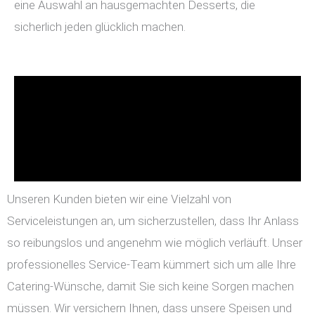
eine Auswahl an hausgemachten Desserts, die
sicherlich jeden glücklich machen.
Unseren Kunden bieten wir eine Vielzahl von
Serviceleistungen an, um sicherzustellen, dass Ihr Anlass
so reibungslos und angenehm wie möglich verläuft. Unser
professionelles Service-Team kümmert sich um alle Ihre
Catering-Wünsche, damit Sie sich keine Sorgen machen
müssen. Wir versichern Ihnen, dass unsere Speisen und