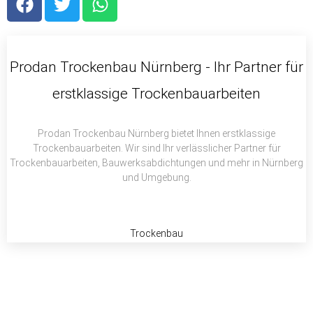
a
w
h
c
i
a
e
t
t
b
t
s
Prodan Trockenbau Nürnberg - Ihr Partner für
o
e
a
erstklassige Trockenbauarbeiten
o
r
p
k
p
Prodan Trockenbau Nürnberg bietet Ihnen erstklassige
Trockenbauarbeiten. Wir sind Ihr verlässlicher Partner für
Trockenbauarbeiten, Bauwerksabdichtungen und mehr in Nürnberg
und Umgebung.
Trockenbau