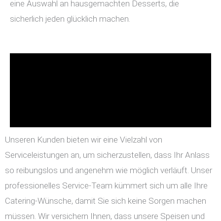
eine Auswahl an hausgemachten Desserts, die
sicherlich jeden glücklich machen.
Unseren Kunden bieten wir eine Vielzahl von
Serviceleistungen an, um sicherzustellen, dass Ihr Anlass
so reibungslos und angenehm wie möglich verläuft. Unser
professionelles Service-Team kümmert sich um alle Ihre
Catering-Wünsche, damit Sie sich keine Sorgen machen
müssen. Wir versichern Ihnen, dass unsere Speisen und