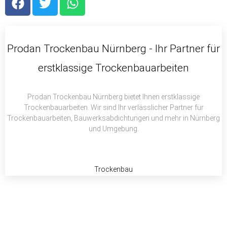
a
w
h
c
i
a
e
t
t
b
t
s
Prodan Trockenbau Nürnberg - Ihr Partner für
o
e
a
erstklassige Trockenbauarbeiten
o
r
p
k
p
Prodan Trockenbau Nürnberg bietet Ihnen erstklassige
Trockenbauarbeiten. Wir sind Ihr verlässlicher Partner für
Trockenbauarbeiten, Bauwerksabdichtungen und mehr in Nürnberg
und Umgebung.
Trockenbau