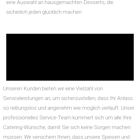
eine Auswahl an hausgemachten Desserts, die
sicherlich jeden glücklich machen.
Unseren Kunden bieten wir eine Vielzahl von
Serviceleistungen an, um sicherzustellen, dass Ihr Anlass
so reibungslos und angenehm wie möglich verläuft. Unser
professionelles Service-Team kümmert sich um alle Ihre
Catering-Wünsche, damit Sie sich keine Sorgen machen
müssen. Wir versichern Ihnen, dass unsere Speisen und