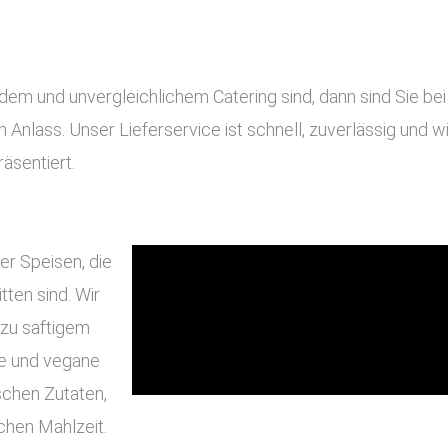
 und unvergleichlichem Catering sind, dann sind Sie bei u
en Anlass. Unser Lieferservice ist schnell, zuverlässig und
äsentiert.
er Speisen, die
ten sind. Wir
 zu saftigem
he und vegane
schen Zutaten,
chen Mahlzeit.