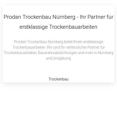
c
i
a
e
t
t
b
t
s
Prodan Trockenbau Nürnberg - Ihr Partner für
o
e
a
erstklassige Trockenbauarbeiten
o
r
p
k
p
Prodan Trockenbau Nürnberg bietet Ihnen erstklassige
Trockenbauarbeiten. Wir sind Ihr verlässlicher Partner für
Trockenbauarbeiten, Bauwerksabdichtungen und mehr in Nürnberg
und Umgebung.
Trockenbau