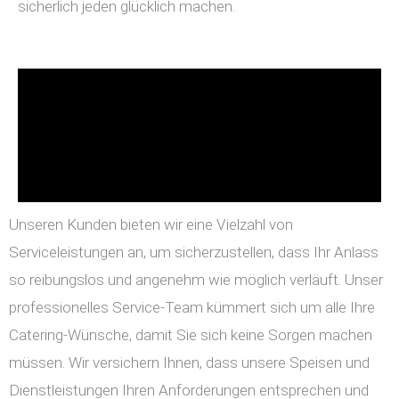
sicherlich jeden glücklich machen.
Unseren Kunden bieten wir eine Vielzahl von
Serviceleistungen an, um sicherzustellen, dass Ihr Anlass
so reibungslos und angenehm wie möglich verläuft. Unser
professionelles Service-Team kümmert sich um alle Ihre
Catering-Wünsche, damit Sie sich keine Sorgen machen
müssen. Wir versichern Ihnen, dass unsere Speisen und
Dienstleistungen Ihren Anforderungen entsprechen und