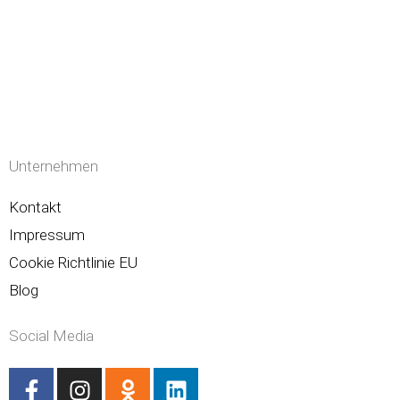
Unternehmen
Kontakt
Impressum
Cookie Richtlinie EU
Blog
Social Media
F
I
O
L