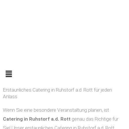
Zum
Inhalt
springen
Menü
Erstaunliches Catering in Ruhstorf a.d. Rott für jeden
Anlass
Wenn Sie eine besondere Veranstaltung planen, ist
Catering in
Ruhstorf a.d. Rott
genau das Richtige für
Sie! Unser erstaunliches Catering in Ruhstorf a.d. Rott