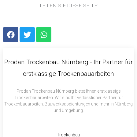
TEILEN SIE DIESE SEITE:
F
T
W
a
w
h
c
i
a
e
t
t
b
t
s
Prodan Trockenbau Nürnberg - Ihr Partner für
o
e
a
erstklassige Trockenbauarbeiten
o
r
p
k
p
Prodan Trockenbau Nürnberg bietet Ihnen erstklassige
Trockenbauarbeiten. Wir sind Ihr verlässlicher Partner für
Trockenbauarbeiten, Bauwerksabdichtungen und mehr in Nürnberg
und Umgebung.
Trockenbau