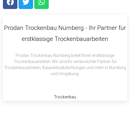
a
w
h
c
i
a
e
t
t
b
t
s
Prodan Trockenbau Nürnberg - Ihr Partner für
o
e
a
erstklassige Trockenbauarbeiten
o
r
p
k
p
Prodan Trockenbau Nürnberg bietet Ihnen erstklassige
Trockenbauarbeiten. Wir sind Ihr verlässlicher Partner für
Trockenbauarbeiten, Bauwerksabdichtungen und mehr in Nürnberg
und Umgebung.
Trockenbau