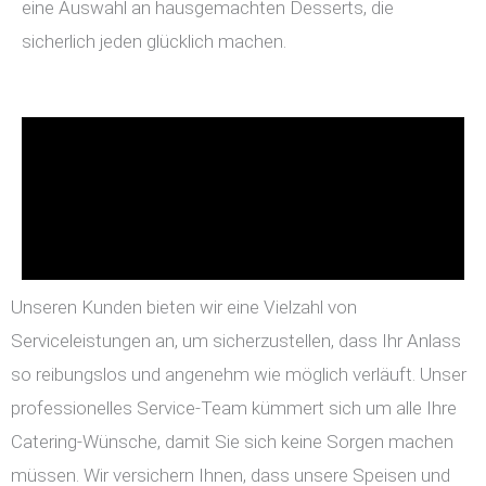
eine Auswahl an hausgemachten Desserts, die
sicherlich jeden glücklich machen.
Unseren Kunden bieten wir eine Vielzahl von
Serviceleistungen an, um sicherzustellen, dass Ihr Anlass
so reibungslos und angenehm wie möglich verläuft. Unser
professionelles Service-Team kümmert sich um alle Ihre
Catering-Wünsche, damit Sie sich keine Sorgen machen
müssen. Wir versichern Ihnen, dass unsere Speisen und