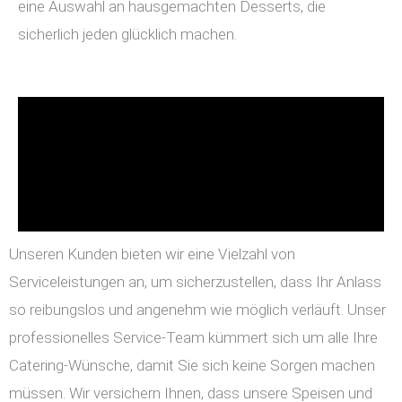
eine Auswahl an hausgemachten Desserts, die
sicherlich jeden glücklich machen.
Unseren Kunden bieten wir eine Vielzahl von
Serviceleistungen an, um sicherzustellen, dass Ihr Anlass
so reibungslos und angenehm wie möglich verläuft. Unser
professionelles Service-Team kümmert sich um alle Ihre
Catering-Wünsche, damit Sie sich keine Sorgen machen
müssen. Wir versichern Ihnen, dass unsere Speisen und