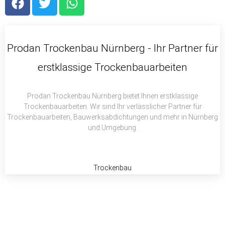
a
w
h
c
i
a
e
t
t
b
t
s
Prodan Trockenbau Nürnberg - Ihr Partner für
o
e
a
erstklassige Trockenbauarbeiten
o
r
p
k
p
Prodan Trockenbau Nürnberg bietet Ihnen erstklassige
Trockenbauarbeiten. Wir sind Ihr verlässlicher Partner für
Trockenbauarbeiten, Bauwerksabdichtungen und mehr in Nürnberg
und Umgebung.
Trockenbau