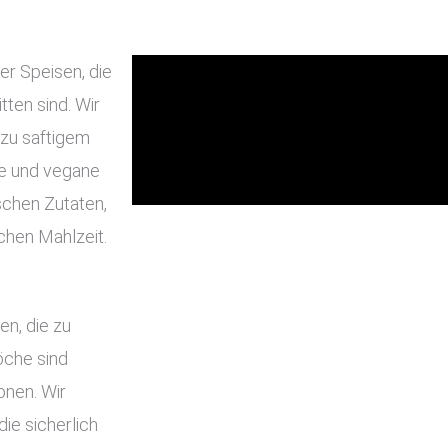
er Speisen, die
ten sind. Wir
 zu saftigem
he und vegane
schen Zutaten,
chen Mahlzeit.
en, die zu
che sind
onen. Wir
ie sicherlich