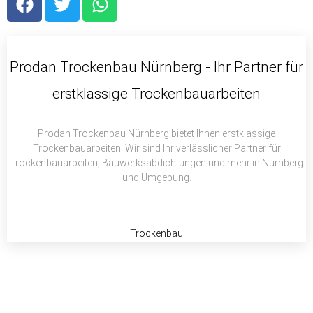
a
w
h
c
i
a
e
t
t
b
t
s
Prodan Trockenbau Nürnberg - Ihr Partner für
o
e
a
erstklassige Trockenbauarbeiten
o
r
p
k
p
Prodan Trockenbau Nürnberg bietet Ihnen erstklassige
Trockenbauarbeiten. Wir sind Ihr verlässlicher Partner für
Trockenbauarbeiten, Bauwerksabdichtungen und mehr in Nürnberg
und Umgebung.
Trockenbau