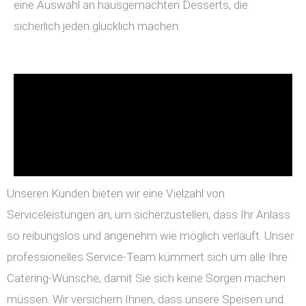
eine Auswahl an hausgemachten Desserts, die
sicherlich jeden glücklich machen.
Unseren Kunden bieten wir eine Vielzahl von
Serviceleistungen an, um sicherzustellen, dass Ihr Anlass
so reibungslos und angenehm wie möglich verläuft. Unser
professionelles Service-Team kümmert sich um alle Ihre
Catering-Wünsche, damit Sie sich keine Sorgen machen
müssen. Wir versichern Ihnen, dass unsere Speisen und