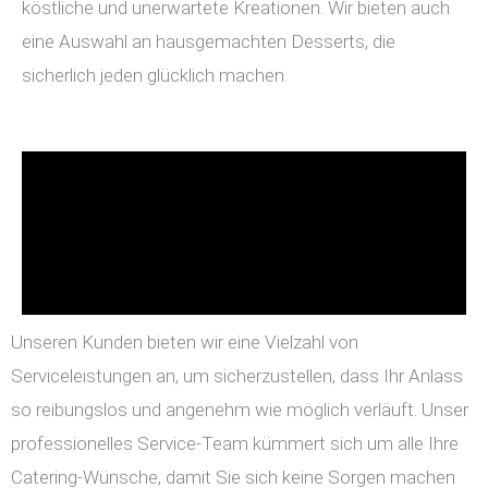
köstliche und unerwartete Kreationen. Wir bieten auch
eine Auswahl an hausgemachten Desserts, die
sicherlich jeden glücklich machen.
Unseren Kunden bieten wir eine Vielzahl von
Serviceleistungen an, um sicherzustellen, dass Ihr Anlass
so reibungslos und angenehm wie möglich verläuft. Unser
professionelles Service-Team kümmert sich um alle Ihre
Catering-Wünsche, damit Sie sich keine Sorgen machen