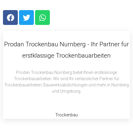
F
T
W
a
w
h
c
i
a
e
t
t
b
t
s
Prodan Trockenbau Nürnberg - Ihr Partner für
o
e
a
erstklassige Trockenbauarbeiten
o
r
p
k
p
Prodan Trockenbau Nürnberg bietet Ihnen erstklassige
Trockenbauarbeiten. Wir sind Ihr verlässlicher Partner für
Trockenbauarbeiten, Bauwerksabdichtungen und mehr in Nürnberg
und Umgebung.
Trockenbau