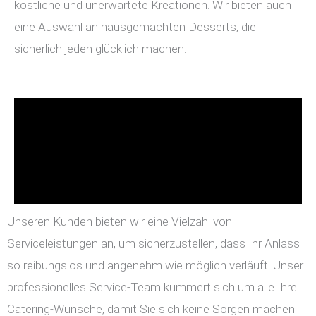
köstliche und unerwartete Kreationen. Wir bieten auch
eine Auswahl an hausgemachten Desserts, die
sicherlich jeden glücklich machen.
Unseren Kunden bieten wir eine Vielzahl von
Serviceleistungen an, um sicherzustellen, dass Ihr Anlass
so reibungslos und angenehm wie möglich verläuft. Unser
professionelles Service-Team kümmert sich um alle Ihre
Catering-Wünsche, damit Sie sich keine Sorgen machen