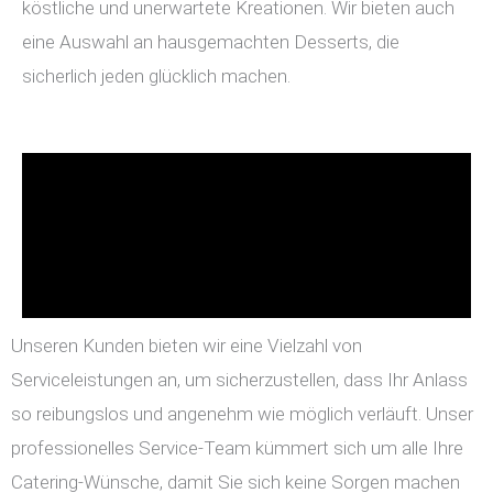
köstliche und unerwartete Kreationen. Wir bieten auch
eine Auswahl an hausgemachten Desserts, die
sicherlich jeden glücklich machen.
Unseren Kunden bieten wir eine Vielzahl von
Serviceleistungen an, um sicherzustellen, dass Ihr Anlass
so reibungslos und angenehm wie möglich verläuft. Unser
professionelles Service-Team kümmert sich um alle Ihre
Catering-Wünsche, damit Sie sich keine Sorgen machen