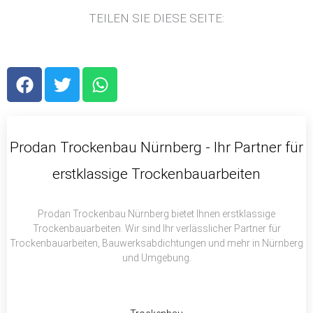
TEILEN SIE DIESE SEITE:
F
T
W
a
w
h
c
i
a
e
t
t
b
t
s
Prodan Trockenbau Nürnberg - Ihr Partner für
o
e
a
erstklassige Trockenbauarbeiten
o
r
p
k
p
Prodan Trockenbau Nürnberg bietet Ihnen erstklassige
Trockenbauarbeiten. Wir sind Ihr verlässlicher Partner für
Trockenbauarbeiten, Bauwerksabdichtungen und mehr in Nürnberg
und Umgebung.