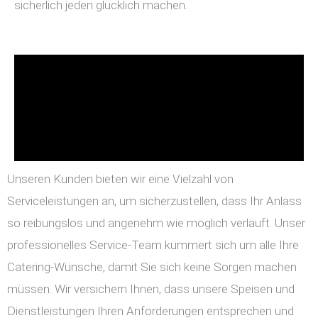
sicherlich jeden glücklich machen.
Unseren Kunden bieten wir eine Vielzahl von
Serviceleistungen an, um sicherzustellen, dass Ihr Anlass
so reibungslos und angenehm wie möglich verläuft. Unser
professionelles Service-Team kümmert sich um alle Ihre
Catering-Wünsche, damit Sie sich keine Sorgen machen
müssen. Wir versichern Ihnen, dass unsere Speisen und
Dienstleistungen Ihren Anforderungen entsprechen und