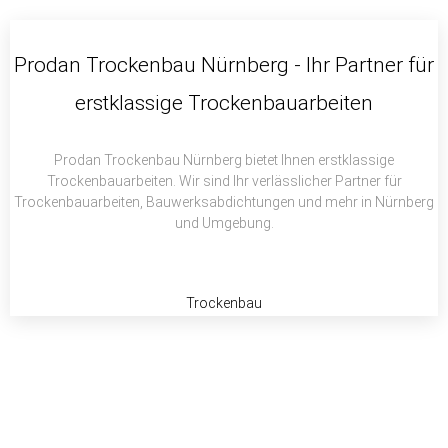
c
i
a
e
t
t
b
t
s
Prodan Trockenbau Nürnberg - Ihr Partner für
o
e
a
erstklassige Trockenbauarbeiten
o
r
p
k
p
Prodan Trockenbau Nürnberg bietet Ihnen erstklassige
Trockenbauarbeiten. Wir sind Ihr verlässlicher Partner für
Trockenbauarbeiten, Bauwerksabdichtungen und mehr in Nürnberg
und Umgebung.
Trockenbau