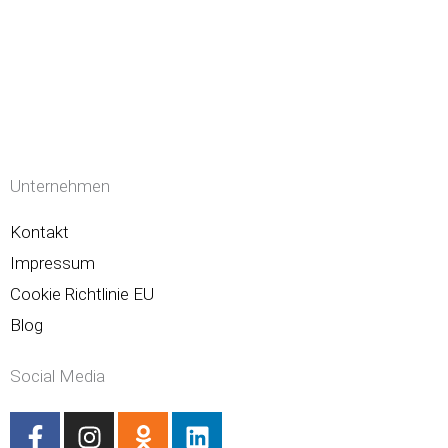
Unternehmen
Kontakt
Impressum
Cookie Richtlinie EU
Blog
Social Media
F
I
O
L