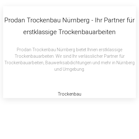
c
i
a
e
t
t
b
t
s
Prodan Trockenbau Nürnberg - Ihr Partner für
o
e
a
erstklassige Trockenbauarbeiten
o
r
p
k
p
Prodan Trockenbau Nürnberg bietet Ihnen erstklassige
Trockenbauarbeiten. Wir sind Ihr verlässlicher Partner für
Trockenbauarbeiten, Bauwerksabdichtungen und mehr in Nürnberg
und Umgebung.
Trockenbau