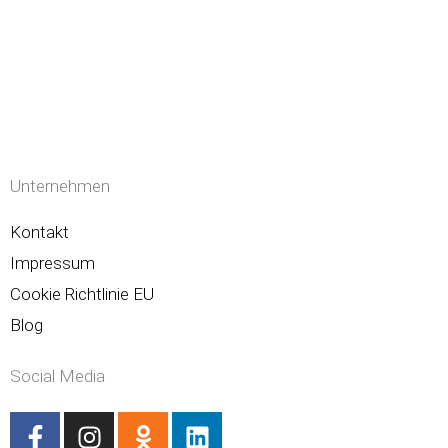
Unternehmen
Kontakt
Impressum
Cookie Richtlinie EU
Blog
Social Media
F
I
O
L