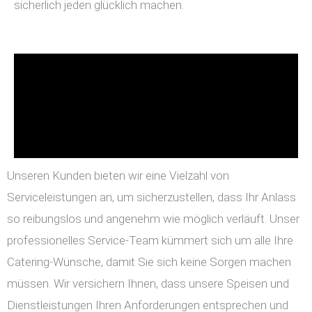
sicherlich jeden glücklich machen.
Unseren Kunden bieten wir eine Vielzahl von
Serviceleistungen an, um sicherzustellen, dass Ihr Anlass
so reibungslos und angenehm wie möglich verläuft. Unser
professionelles Service-Team kümmert sich um alle Ihre
Catering-Wünsche, damit Sie sich keine Sorgen machen
müssen. Wir versichern Ihnen, dass unsere Speisen und
Dienstleistungen Ihren Anforderungen entsprechen und