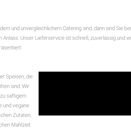
 und unvergleichlichem Catering sind, dann sind Sie bei u
en Anlass. Unser Lieferservice ist schnell, zuverlässig und
äsentiert.
er Speisen, die
ten sind. Wir
 zu saftigem
he und vegane
schen Zutaten,
chen Mahlzeit.