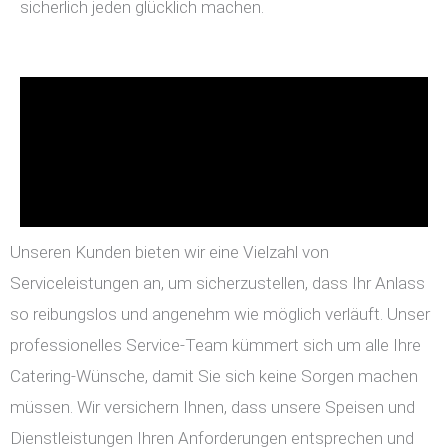
sicherlich jeden glücklich machen.
Unseren Kunden bieten wir eine Vielzahl von
Serviceleistungen an, um sicherzustellen, dass Ihr Anlass
so reibungslos und angenehm wie möglich verläuft. Unser
professionelles Service-Team kümmert sich um alle Ihre
Catering-Wünsche, damit Sie sich keine Sorgen machen
müssen. Wir versichern Ihnen, dass unsere Speisen und
Dienstleistungen Ihren Anforderungen entsprechen und