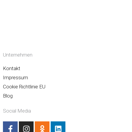
Unternehmen
Kontakt
Impressum
Cookie Richtlinie EU
Blog
Social Media
F
I
O
L