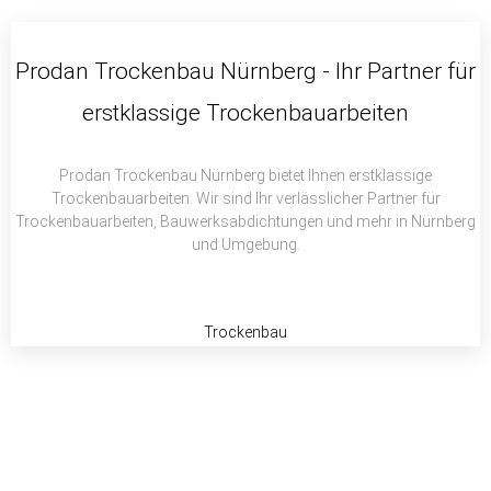
c
i
a
e
t
t
b
t
s
Prodan Trockenbau Nürnberg - Ihr Partner für
o
e
a
erstklassige Trockenbauarbeiten
o
r
p
k
p
Prodan Trockenbau Nürnberg bietet Ihnen erstklassige
Trockenbauarbeiten. Wir sind Ihr verlässlicher Partner für
Trockenbauarbeiten, Bauwerksabdichtungen und mehr in Nürnberg
und Umgebung.
Trockenbau