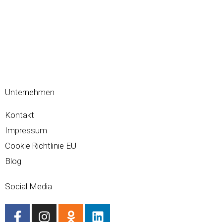
Unternehmen
Kontakt
Impressum
Cookie Richtlinie EU
Blog
Social Media
F
I
O
L