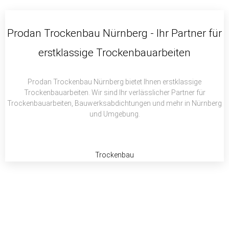
c
i
a
e
t
t
b
t
s
Prodan Trockenbau Nürnberg - Ihr Partner für
o
e
a
erstklassige Trockenbauarbeiten
o
r
p
k
p
Prodan Trockenbau Nürnberg bietet Ihnen erstklassige
Trockenbauarbeiten. Wir sind Ihr verlässlicher Partner für
Trockenbauarbeiten, Bauwerksabdichtungen und mehr in Nürnberg
und Umgebung.
Trockenbau