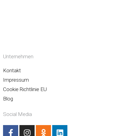
Unternehmen
Kontakt
Impressum
Cookie Richtlinie EU
Blog
Social Media
F
I
O
L