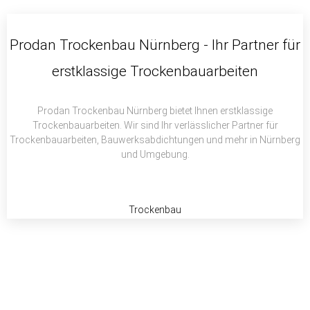
c
i
a
e
t
t
b
t
s
Prodan Trockenbau Nürnberg - Ihr Partner für
o
e
a
erstklassige Trockenbauarbeiten
o
r
p
k
p
Prodan Trockenbau Nürnberg bietet Ihnen erstklassige
Trockenbauarbeiten. Wir sind Ihr verlässlicher Partner für
Trockenbauarbeiten, Bauwerksabdichtungen und mehr in Nürnberg
und Umgebung.
Trockenbau