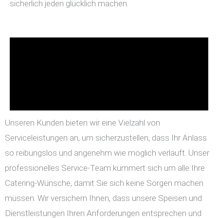
sicherlich jeden glücklich machen.
Unseren Kunden bieten wir eine Vielzahl von
Serviceleistungen an, um sicherzustellen, dass Ihr Anlass
so reibungslos und angenehm wie möglich verläuft. Unser
professionelles Service-Team kümmert sich um alle Ihre
Catering-Wünsche, damit Sie sich keine Sorgen machen
müssen. Wir versichern Ihnen, dass unsere Speisen und
Dienstleistungen Ihren Anforderungen entsprechen und