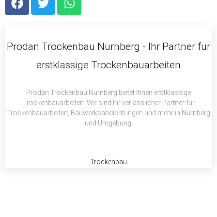
a
w
h
c
i
a
e
t
t
b
t
s
Prodan Trockenbau Nürnberg - Ihr Partner für
o
e
a
erstklassige Trockenbauarbeiten
o
r
p
k
p
Prodan Trockenbau Nürnberg bietet Ihnen erstklassige
Trockenbauarbeiten. Wir sind Ihr verlässlicher Partner für
Trockenbauarbeiten, Bauwerksabdichtungen und mehr in Nürnberg
und Umgebung.
Trockenbau