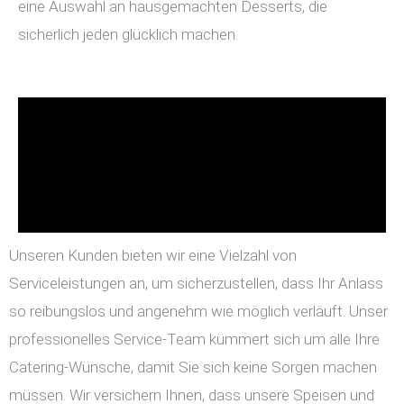
eine Auswahl an hausgemachten Desserts, die
sicherlich jeden glücklich machen.
Unseren Kunden bieten wir eine Vielzahl von
Serviceleistungen an, um sicherzustellen, dass Ihr Anlass
so reibungslos und angenehm wie möglich verläuft. Unser
professionelles Service-Team kümmert sich um alle Ihre
Catering-Wünsche, damit Sie sich keine Sorgen machen
müssen. Wir versichern Ihnen, dass unsere Speisen und