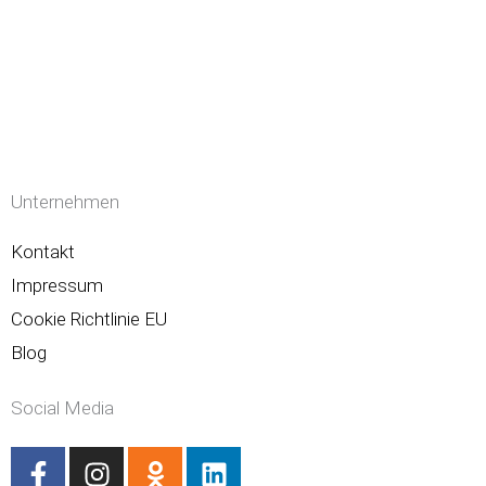
Unternehmen
Kontakt
Impressum
Cookie Richtlinie EU
Blog
Social Media
F
I
O
L