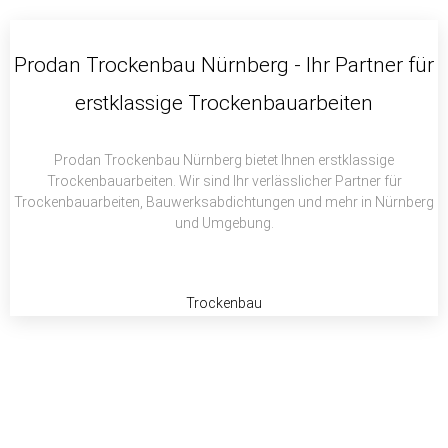
c
i
a
e
t
t
b
t
s
Prodan Trockenbau Nürnberg - Ihr Partner für
o
e
a
erstklassige Trockenbauarbeiten
o
r
p
k
p
Prodan Trockenbau Nürnberg bietet Ihnen erstklassige
Trockenbauarbeiten. Wir sind Ihr verlässlicher Partner für
Trockenbauarbeiten, Bauwerksabdichtungen und mehr in Nürnberg
und Umgebung.
Trockenbau