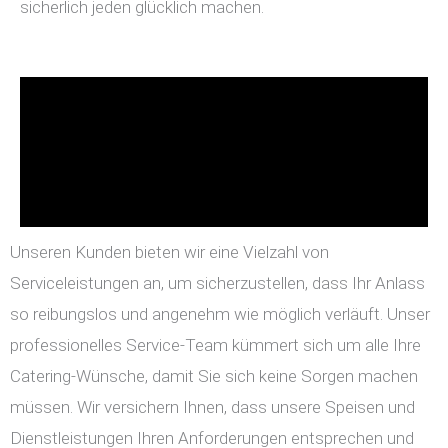
sicherlich jeden glücklich machen.
Unseren Kunden bieten wir eine Vielzahl von
Serviceleistungen an, um sicherzustellen, dass Ihr Anlass
so reibungslos und angenehm wie möglich verläuft. Unser
professionelles Service-Team kümmert sich um alle Ihre
Catering-Wünsche, damit Sie sich keine Sorgen machen
müssen. Wir versichern Ihnen, dass unsere Speisen und
Dienstleistungen Ihren Anforderungen entsprechen und