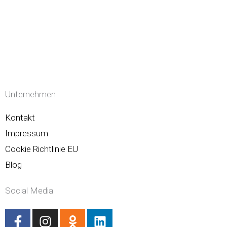
Unternehmen
Kontakt
Impressum
Cookie Richtlinie EU
Blog
Social Media
F
I
O
L