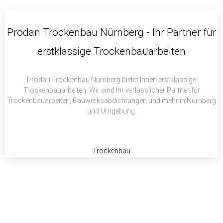
c
i
a
e
t
t
b
t
s
Prodan Trockenbau Nürnberg - Ihr Partner für
o
e
a
erstklassige Trockenbauarbeiten
o
r
p
k
p
Prodan Trockenbau Nürnberg bietet Ihnen erstklassige
Trockenbauarbeiten. Wir sind Ihr verlässlicher Partner für
Trockenbauarbeiten, Bauwerksabdichtungen und mehr in Nürnberg
und Umgebung.
Trockenbau