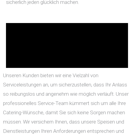
sicherlich jeden glücklich machen.
Unseren Kunden bieten wir eine Vielzahl von
Serviceleistungen an, um sicherzustellen, dass Ihr Anlass
so reibungslos und angenehm wie möglich verläuft. Unser
professionelles Service-Team kümmert sich um alle Ihre
Catering-Wünsche, damit Sie sich keine Sorgen machen
müssen. Wir versichern Ihnen, dass unsere Speisen und
Dienstleistungen Ihren Anforderungen entsprechen und