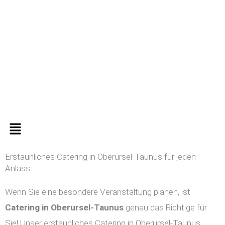
Zum
Inhalt
springen
Menü
Erstaunliches Catering in Oberursel-Taunus für jeden
Anlass
Wenn Sie eine besondere Veranstaltung planen, ist
Catering in
Oberursel-Taunus
genau das Richtige für
Sie! Unser erstaunliches Catering in Oberursel-Taunus