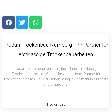
F
T
W
a
w
h
c
i
a
e
t
t
b
t
s
Prodan Trockenbau Nürnberg - Ihr Partner für
o
e
a
erstklassige Trockenbauarbeiten
o
r
p
k
p
Prodan Trockenbau Nürnberg bietet Ihnen erstklassige
Trockenbauarbeiten. Wir sind Ihr verlässlicher Partner für
Trockenbauarbeiten, Bauwerksabdichtungen und mehr in Nürnberg
und Umgebung.
Trockenbau