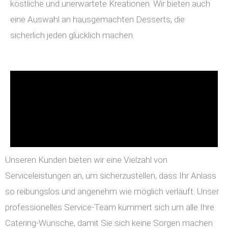
köstliche und unerwartete Kreationen. Wir bieten auch
eine Auswahl an hausgemachten Desserts, die
sicherlich jeden glücklich machen.
Unseren Kunden bieten wir eine Vielzahl von
Serviceleistungen an, um sicherzustellen, dass Ihr Anlass
so reibungslos und angenehm wie möglich verläuft. Unser
professionelles Service-Team kümmert sich um alle Ihre
Catering-Wünsche, damit Sie sich keine Sorgen machen