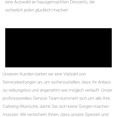
eine Auswahl an hausgemachten Desserts, die
sicherlich jeden glücklich machen.
Unseren Kunden bieten wir eine Vielzahl von
Serviceleistungen an, um sicherzustellen, dass Ihr Anlass
so reibungslos und angenehm wie möglich verläuft. Unser
professionelles Service-Team kümmert sich um alle Ihre
Catering-Wünsche, damit Sie sich keine Sorgen machen
müssen. Wir versichern Ihnen, dass unsere Speisen und