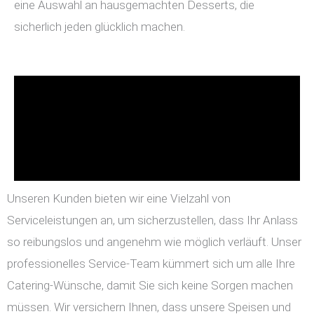
eine Auswahl an hausgemachten Desserts, die
sicherlich jeden glücklich machen.
Unseren Kunden bieten wir eine Vielzahl von
Serviceleistungen an, um sicherzustellen, dass Ihr Anlass
so reibungslos und angenehm wie möglich verläuft. Unser
professionelles Service-Team kümmert sich um alle Ihre
Catering-Wünsche, damit Sie sich keine Sorgen machen
müssen. Wir versichern Ihnen, dass unsere Speisen und