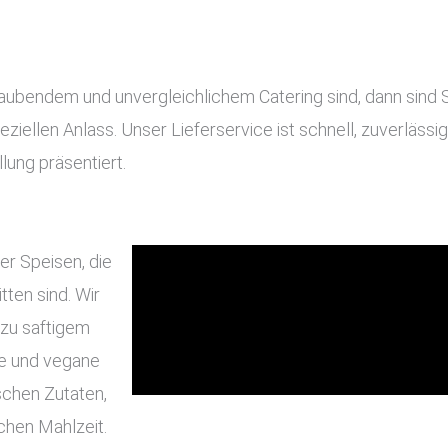
bendem und unvergleichlichem Catering sind, dann sind Sie
eziellen Anlass. Unser Lieferservice ist schnell, zuverläss
lung präsentiert.
er Speisen, die
ten sind. Wir
 zu saftigem
he und vegane
schen Zutaten,
chen Mahlzeit.